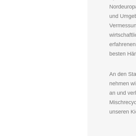
Nordeuropa
und Umgebu
Vermessung
wirtschaftl
erfahrenen 
besten Hä
An den Sta
nehmen wir
an und ver
Mischrecyc
unseren Ki