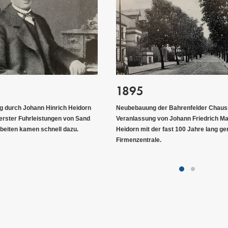
1950
er Bahrenfelder Chaussee auf
Nach den Verwerfungen Anfang des z
on Johann Friedrich Magnus
Jahrhunderts ging es weiter. Kiesgrub
 fast 100 Jahre lang genutzten
Ende der 50er Jahre.
.