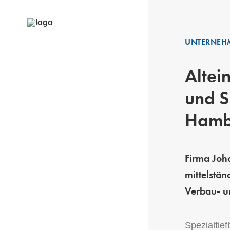
UNTERNEH
Altei
und S
Hamb
Firma Joha
mittelstä
Verbau- un
Spezialtief