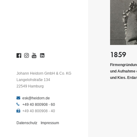
1895
1859
Neubebauung d
Firmengründung durch Johann Hinrich Heidorn
Veranlassung v
und Aufnahme erster Fuhrleistungen von Sand
Johann Heidorn GmbH & Co. KG
Heidorn mit der
und Kies. Erdarbeiten kamen schnell dazu.
Langelohstraße 134
Firmenzentrale
22549 Hamburg
esk@heidorn.de
+49 40 800908 - 60
+49 40 800908 - 40
Datenschutz
Impressum