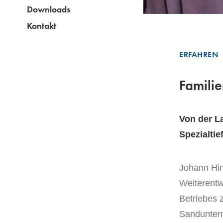
Downloads
Kontakt
ERFAHREN
Famili
Von der L
Spezialtie
Johann Hin
Weiterentw
Betriebes 
Sandunter