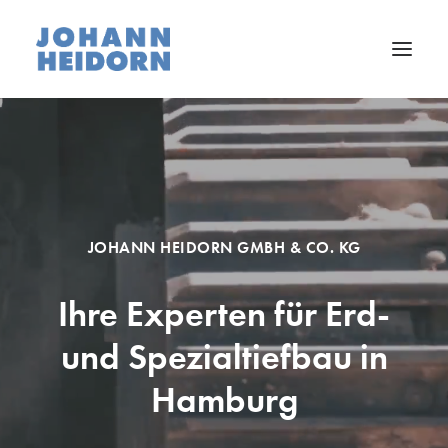
Unternehmen
Leistungen
Referenzen
JOHANN HEIDORN GMBH & CO. KG
Karriere
Ihre Experten für Erd-
Downloads
und Spezialtiefbau in
Kontakt
Hamburg